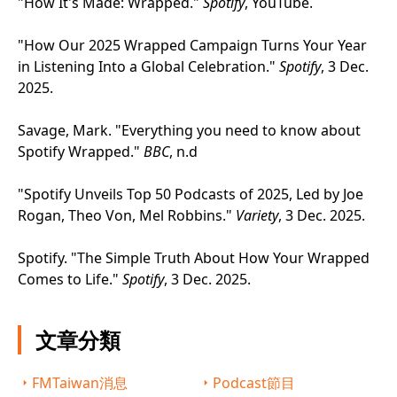
"How It's Made: Wrapped."
Spotify
, YouTube.
"How Our 2025 Wrapped Campaign Turns Your Year
in Listening Into a Global Celebration."
Spotify
, 3 Dec.
2025.
Savage, Mark. "Everything you need to know about
Spotify Wrapped."
BBC
, n.d
"Spotify Unveils Top 50 Podcasts of 2025, Led by Joe
Rogan, Theo Von, Mel Robbins."
Variety
, 3 Dec. 2025.
Spotify. "The Simple Truth About How Your Wrapped
Comes to Life."
Spotify
, 3 Dec. 2025.
文章分類
FMTaiwan消息
Podcast節目