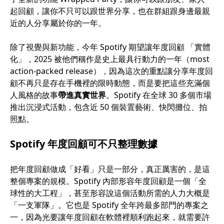
起回顧，讓你不只可以跟世界分享，也在群組跟身邊最親
近的人分享屬於你的一年。
除了視覺與新功能，今年 Spotify 期望讓年度回顧 「實體
化」，2025 被他們稱作是史上最具行動力的一年（most
action-packed release），因為這次的重點讓分享年度回
顧不再只是存在手機裡的限時動態，而是要把這些充滿個
人風格的故事
帶進真實世界
。Spotify 在全球 30 多個市場
推出沉浸式活動，包含近 50 個裝置藝術、快閃攤位、拍
照點。
Spotify 年度回顧可不只整理數據
把年度回顧做成「好看」只是一部分，真正厲害的，是這
整個專案的規模。Spotify 內部形容年度回顧是一個「全
球性的大工程」，甚至形容說這個活動所需的人力大概是
「一支軍隊」。它也是 Spotify 全年跨最多部門的專案之
一，因為光要讓年度回顧在軟體裡順利跑起來，就需要許