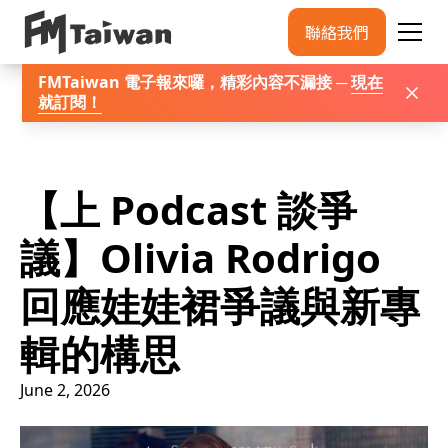
聯絡我們
FMTaiwan 電子報來囉，精彩內容不漏接 ─
現在
就訂閱
！
【上 Podcast 談爭
議】Olivia Rodrigo
回應娃娃裙爭議與新專
輯的構思
June 2, 2026