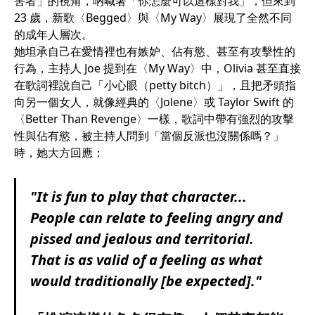
害者」的視角，吶喊著「你怎麼可以這樣對我」，但來到
23 歲，新歌〈Begged〉與〈My Way〉展現了全然不同
的成年人層次。
她坦承自己在愛情裡也有嫉妒、佔有慾、甚至有攻擊性的
行為，主持人 Joe 提到在〈My Way〉中，Olivia 甚至直接
在歌詞裡說自己「小心眼（petty bitch）」，且把矛頭指
向另一個女人，就像經典的〈Jolene〉或 Taylor Swift 的
〈Better Than Revenge〉一樣，歌詞中帶有強烈的攻擊
性與佔有慾，被主持人問到「當個反派也沒關係嗎？」
時，她大方回應：
"It is fun to play that character...
People can relate to feeling angry and
pissed and jealous and territorial.
That is as valid of a feeling as what
would traditionally [be expected]."