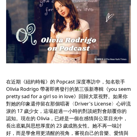
在近期《紐約時報》的 Popcast 深度專訪中，知名歌手
Olivia Rodrigo 帶著即將發行的第三張新專輯《you seem
pretty sad for a girl so in love》回歸大眾視野。如果你
對她的印象還停留在那個唱著〈Driver's License〉心碎流
淚的 17 歲少女，這場超過一小時的對談絕對會顛覆你的
認知。現在的 Olivia，已經是一個在感情與公眾目光中，
長出底氣與思想厚度的 23 歲成熟女性。她不再一味討
好，而是學會用更清醒的視角，審視自己的音樂、愛情與