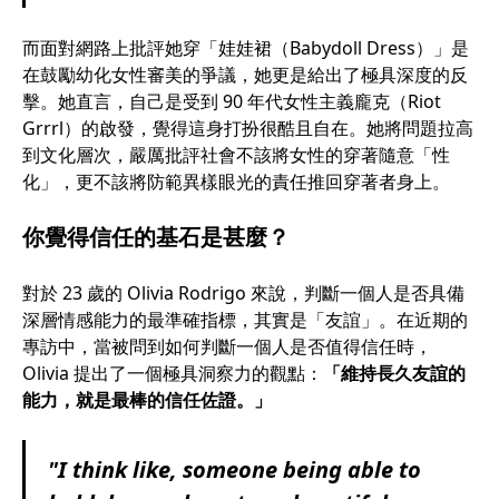
而面對網路上批評她穿「娃娃裙（Babydoll Dress）」是
在鼓勵幼化女性審美的爭議，她更是給出了極具深度的反
擊。她直言，自己是受到 90 年代女性主義龐克（Riot
Grrrl）的啟發，覺得這身打扮很酷且自在。她將問題拉高
到文化層次，嚴厲批評社會不該將女性的穿著隨意「性
化」，更不該將防範異樣眼光的責任推回穿著者身上。
你覺得信任的基石是甚麼？
對於 23 歲的 Olivia Rodrigo 來說，判斷一個人是否具備
深層情感能力的最準確指標，其實是「友誼」。在近期的
專訪中，當被問到如何判斷一個人是否值得信任時，
Olivia 提出了一個極具洞察力的觀點：
「維持長久友誼的
能力，就是最棒的信任佐證。」
"I think like, someone being able to