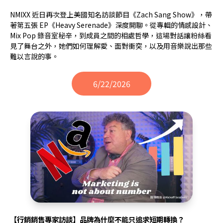
NMIXX 近日再次登上美國知名訪談節目《Zach Sang Show》，帶
著第五張 EP《Heavy Serenade》深度開聊。從專輯的情感設計、
Mix Pop 錄音室秘辛，到成員之間的相處哲學，這場對話讓粉絲看
見了舞台之外，她們如何理解愛、面對衝突，以及用音樂說出那些
難以言說的事。
6/22/2026
【行銷銷售專家訪談】品牌為什麼不能只追求短期轉換？