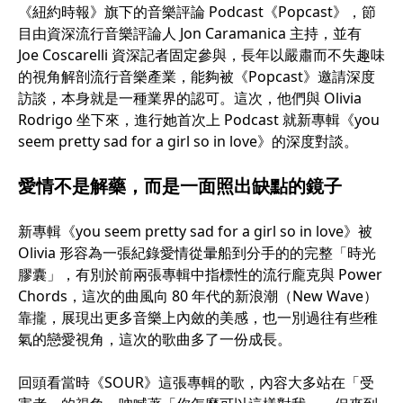
《紐約時報》旗下的音樂評論 Podcast《Popcast》，節
目由資深流行音樂評論人 Jon Caramanica 主持，並有
Joe Coscarelli 資深記者固定參與，長年以嚴肅而不失趣味
的視角解剖流行音樂產業，能夠被《Popcast》邀請深度
訪談，本身就是一種業界的認可。這次，他們與 Olivia
Rodrigo 坐下來，進行她首次上 Podcast 就新專輯《you
seem pretty sad for a girl so in love》的深度對談。
愛情不是解藥，而是一面照出缺點的鏡子
新專輯《you seem pretty sad for a girl so in love》被
Olivia 形容為一張紀錄愛情從暈船到分手的的完整「時光
膠囊」，有別於前兩張專輯中指標性的流行龐克與 Power
Chords，這次的曲風向 80 年代的新浪潮（New Wave）
靠攏，展現出更多音樂上內斂的美感，也一別過往有些稚
氣的戀愛視角，這次的歌曲多了一份成長。
回頭看當時《SOUR》這張專輯的歌，內容大多站在「受