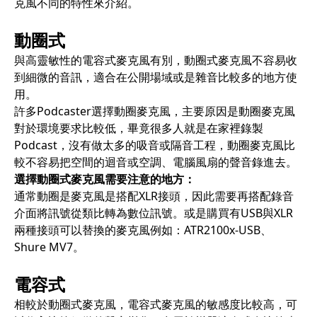
克風不同的特性來介紹。
動圈式
與高靈敏性的電容式麥克風有別，動圈式麥克風不容易收
到細微的音訊，適合在公開場域或是雜音比較多的地方使
用。
許多Podcaster選擇動圈麥克風，主要原因是動圈麥克風
對於環境要求比較低，畢竟很多人就是在家裡錄製
Podcast，沒有做太多的吸音或隔音工程，動圈麥克風比
較不容易把空間的迴音或空調、電腦風扇的聲音錄進去。
選擇動圈式麥克風需要注意的地方：
通常動圈是麥克風是搭配XLR接頭，因此需要再搭配錄音
介面將訊號從類比轉為數位訊號。或是購買有USB與XLR
兩種接頭可以替換的麥克風例如：ATR2100x-USB、
Shure MV7。
電容式
相較於動圈式麥克風，電容式麥克風的敏感度比較高，可