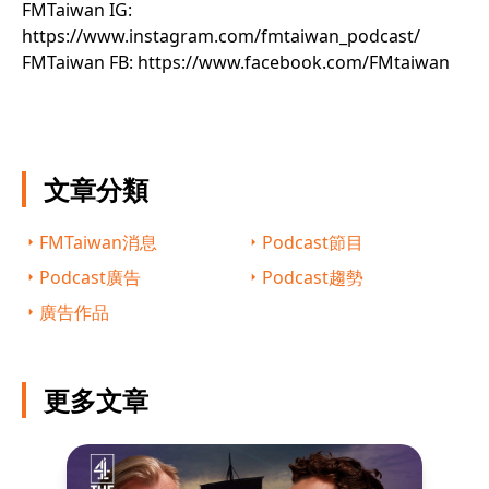
FMTaiwan IG:
https://www.instagram.com/fmtaiwan_podcast/
FMTaiwan FB:
https://www.facebook.com/FMtaiwan
文章分類
FMTaiwan消息
Podcast節目
Podcast廣告
Podcast趨勢
廣告作品
更多文章