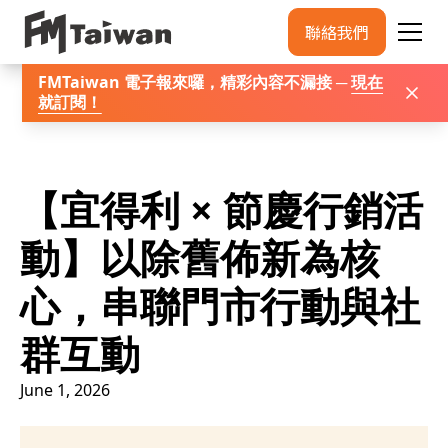
聯絡我們
FMTaiwan 電子報來囉，精彩內容不漏接 ─
現在
就訂閱
！
【宜得利 × 節慶行銷活
動】以除舊佈新為核
心，串聯門市行動與社
群互動
June 1, 2026