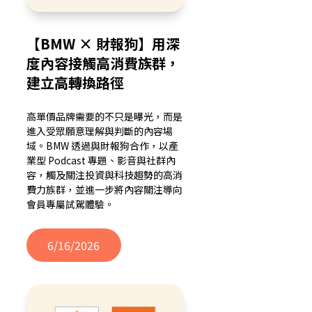
【BMW × 財報狗】用深
度內容接觸高消費族群，
建立高轉換路徑
高單價品牌需要的不只是曝光，而是
進入受眾願意理解與判斷的內容場
域。BMW 透過與財報狗合作，以產
業型 Podcast 專題、影音與社群內
容，觸及關注投資與科技趨勢的高消
費力族群，並進一步將內容關注導向
會員專屬試駕體驗。
6/16/2026