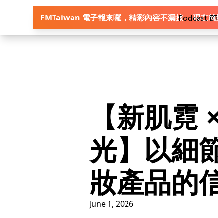
首頁
Podcast
FMTaiwan 電子報來囉，精彩內容不漏接 ─
現在就
【新肌霓 
光】以細
妝產品的
June 1, 2026