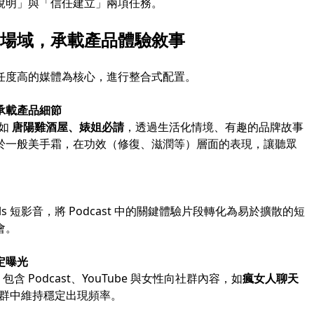
說明」與「信任建立」兩項任務。
場域，承載產品體驗敘事
容信任度高的媒體為核心，進行整合式配置。
承載產品細節
，如
唐陽雞酒屋、婊姐必請
，透過生活化情境、有趣的品牌故事
於一般美手霜，在功效（修復、滋潤等）層面的表現，讓聽眾
 Reels 短影音，將 Podcast 中的關鍵體驗片段轉化為易於擴散的短
會。
定曝光
含 Podcast、YouTube 與女性向社群內容，如
瘋女人聊天
群中維持穩定出現頻率。