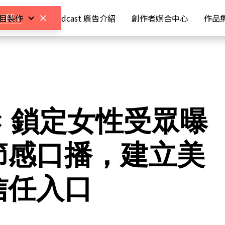
 節目製作
Podcast 廣告介紹
創作者媒合中心
作品
訂閱
！
× 鎖定女性受眾曝
節感口播，建立美
信任入口