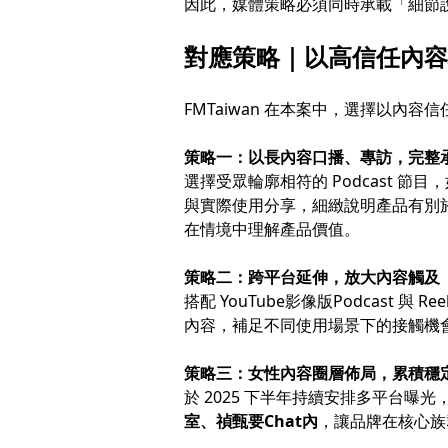
因此，媒體策略必須同時承載「細節
對應策略｜以高信任內容
FMTaiwan 在本案中，選擇以內
策略一：以長內容口播、專訪，完整
選擇受眾輪廓相符的 Podcast 節目
與實際使用分享，細緻說明產品有別
在情境中理解產品價值。
策略二：跨平台延伸，放大內容觸及
搭配 YouTube影像版Podcast 與
內容，補足不同使用場景下的接觸機
策略三：女性內容圈層佈局，累積穩
於 2025 下半年持續安排多平台曝光，包
室、禎甄要Chat內
，讓品牌在核心族