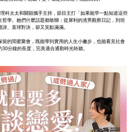
Rare》由理科太太和關穎攜手主持，節目主打「如果能早一點知道這些
生哲學。她們什麼話題都敢聊：從犀利的渣男觀察日記，到坦
避諱、直球對決，卻又笑點滿滿。
保留的閨蜜聚會，既能學到實用的人生小撇步，也能看見社會
約30分鐘的長度，完美適合通勤時光聆聽。