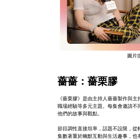
圖片擷
薔薔：薔栗膠
《薔栗膠》是由主持人薔薔製作與主持的
職場經驗等多元主題。每集會邀請不
他們的故事與觀點。
節目調性直接坦率，話題不設限，從
集數著重於幽默互動與生活趣事，也