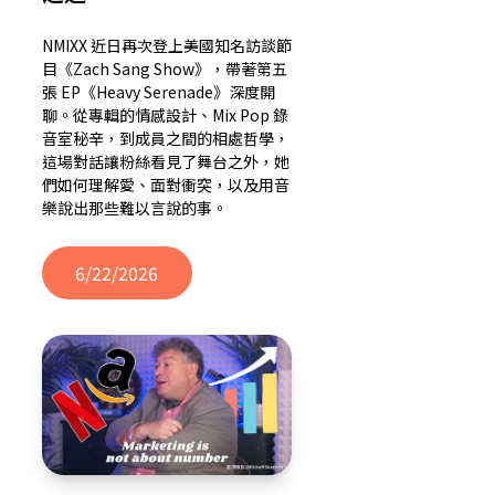
NMIXX 近日再次登上美國知名訪談節
目《Zach Sang Show》，帶著第五
張 EP《Heavy Serenade》深度開
聊。從專輯的情感設計、Mix Pop 錄
音室秘辛，到成員之間的相處哲學，
這場對話讓粉絲看見了舞台之外，她
們如何理解愛、面對衝突，以及用音
樂說出那些難以言說的事。
6/22/2026