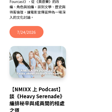
Fourcast》，從《奧德賽》的改
編、角色與拍攝，談到文學、歷史與
待客倫理，讓電影宣傳延伸為一場深
入的文化討論。
7/24/2026
【NMIXX 上 Podcast】
談《Heavy Serenade》
編排秘辛與成員間的相處
之道