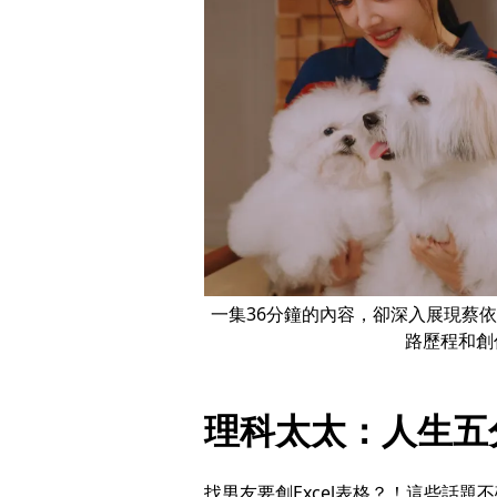
一集36分鐘的內容，卻深入展現蔡
路歷程和創作
理科太太：人生五
找男友要創Excel表格？！這些話