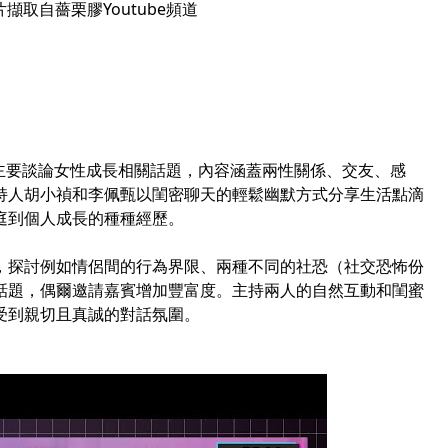
片擷取自薔栗膠Youtube頻道
t節目主要談論女性成長相關話題，內容涵蓋兩性關係、交友、感
持人胡小禎和李佩甄以閨密聊天的輕鬆幽默方式分享生活點滴
庭到個人成長的種種經歷。
，探討例如情侶間的行為界限、兩種不同的社恐（社交恐怖份
話題，偶爾邀請嘉賓增加豐富度。主持兩人的自然互動和閨蜜
受到親切且真誠的對話氛圍。